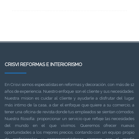
CRISVI REFORMAS E INTERIORISMO
En Crisvi somos especialistas en reformas y decoración, con más de 12
años de experiencia. Nuestro enfoque son el cliente y sus necesidades.
Nuestra mision es cuidar al cliente y ayudarle a disfrutar del lugar
más intimo de la casa, a dar el enfoque que quiere a su comercio, a
tener una oficina de revista donde tus empleados se sientan cómodos.
Nuestra filosofía: proporcionar un servicio que refleje las necesidades
del mundo en el que vivimos. Queremos ofrecer nuevas
oportunidades a los mejores precios, contando con un equipo propio