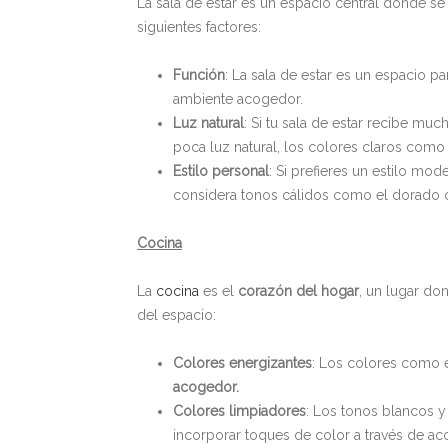
La sala de estar es un espacio central donde 
siguientes factores:
Función
: La sala de estar es un espacio pa
ambiente acogedor.
Luz natural
: Si tu sala de estar recibe mu
poca luz natural, los colores claros como
Estilo personal
: Si prefieres un estilo mo
considera tonos cálidos como el dorado o 
Cocina
La
cocina
es el
corazón del hogar
, un lugar do
del espacio:
Colores energizantes
: Los colores como e
acogedor.
Colores limpiadores
: Los tonos blancos 
incorporar toques de color a través de ac