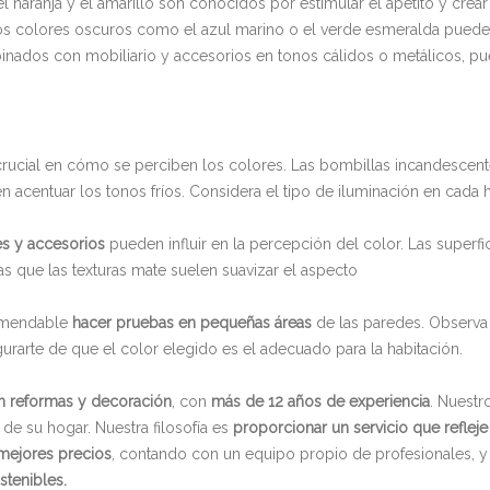
el naranja y el amarillo son conocidos por estimular el apetito y cre
os colores oscuros como el azul marino o el verde esmeralda pueden 
inados con mobiliario y accesorios en tonos cálidos o metálicos, p
ucial en cómo se perciben los colores. Las bombillas incandescentes
 acentuar los tonos fríos. Considera el tipo de iluminación en cada ha
s y accesorios
pueden influir en la percepción del color. Las superfi
s que las texturas mate suelen suavizar el aspecto
comendable
hacer pruebas en pequeñas áreas
de las paredes. Observa 
asegurarte de que el color elegido es el adecuado para la habitación.
en reformas y decoración
, con
más de 12 años de experiencia
. Nuestr
 de su hogar. Nuestra filosofía es
proporcionar un servicio que reflej
mejores precios
, contando con un equipo propio de profesionales,
stenibles.