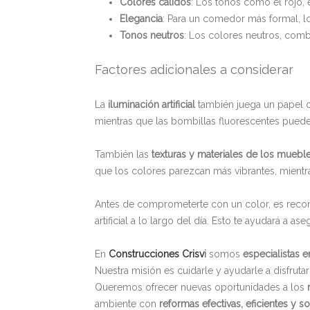
Colores cálidos
: Los tonos como el rojo, 
Elegancia
: Para un comedor más formal, l
Tonos neutros
: Los colores neutros, comb
Factores adicionales a considerar
La
iluminación artificial
también juega un papel cr
mientras que las bombillas fluorescentes pueden
También las
texturas y materiales
de los mueble
que los colores parezcan más vibrantes, mientra
Antes de comprometerte con un color, es re
artificial a lo largo del día. Esto te ayudará a 
En
Construcciones Crisv
i
somos
especialistas 
Nuestra misión es cuidarle y ayudarle a disfrutar
Queremos ofrecer nuevas oportunidades a los
ambiente con
reformas efectivas, eficientes y so