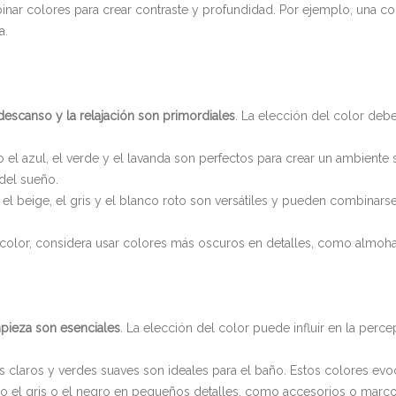
ar colores para crear contraste y profundidad. Por ejemplo, una coc
a.
descanso y la relajación son primordiales
. La elección del color de
 el azul, el verde y el lavanda son perfectos para crear un ambiente
del sueño.
el beige, el gris y el blanco roto son versátiles y pueden combinarse
e color, considera usar colores más oscuros en detalles, como almoh
impieza son esenciales
. La elección del color puede influir en la perc
s claros y verdes suaves son ideales para el baño. Estos colores evo
o el gris o el negro en pequeños detalles, como accesorios o marc