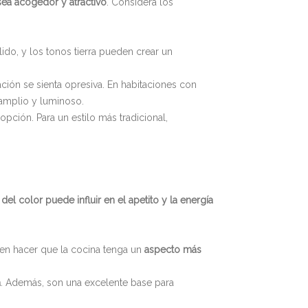
sea acogedor y atractivo
. Considera los
álido, y los tonos tierra pueden crear un
ación se sienta opresiva. En habitaciones con
 amplio y luminoso.
opción. Para un estilo más tradicional,
 del color puede influir en el apetito y la energía
den hacer que la cocina tenga un
aspecto más
a
. Además, son una excelente base para