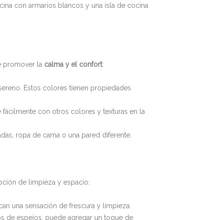
ina con armarios blancos y una isla de cocina
be promover la
calma y el confort
:
 sereno. Estos colores tienen propiedades
 fácilmente con otros colores y texturas en la
adas, ropa de cama o una pared diferente.
epción de limpieza y espacio:
can una sensación de frescura y limpieza.
os de espejos, puede agregar un toque de