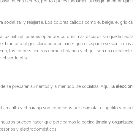
se pasa mucho tiempo, por lo que es fundamental
elegir un color que 
ra socializar y relajarse. Los colores cálidos como el beige, el gris c
cha luz natural, puedes optar por colores más oscuros sin que la habit
 el blanco o el gris claro pueden hacer que el espacio se sienta más
derno, los colores neutros como el blanco y el gris son una excelente 
el verde oliva.
nde se preparan alimentos y, a menudo, se socializa. Aquí,
la elección
l amarillo y el naranja son conocidos por estimular el apetito y pue
y neutros pueden hacer que percibamos la cocina
limpia y organizad
cesorios y electrodomésticos.