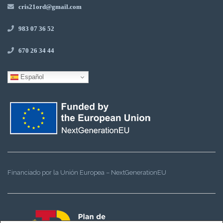
cris21ord@gmail.com
983 07 36 52
670 26 34 44
Español
Financiado por la Unión Europea – NextGenerationEU