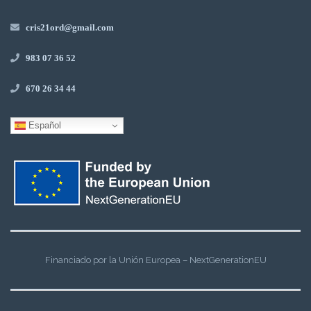
cris21ord@gmail.com
983 07 36 52
670 26 34 44
Español
Financiado por la Unión Europea – NextGenerationEU